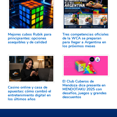
Mejores cubos Rubik para
Tres competencias oficiales
principiantes: opciones
de la WCA se preparan
asequibles y de calidad
para llegar a Argentina en
los próximos meses
El Club Cuberos de
Mendoza dice presente en
Casino online y casa de
MENDOTAKU 2025 con
apuestas: cómo cambió el
desafíos, juegos y grandes
entretenimiento digital en
descuentos
los últimos años