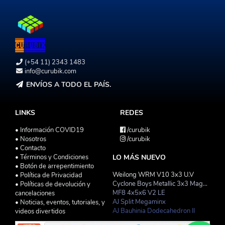
(+54 11) 2343 1483
info@curubik.com
ENVÍOS A TODO EL PAÍS.
LINKS
REDES
• Información COVID19
/curubik
• Nosotros
/curubik
• Contacto
• Términos y Condiciones
LO MÁS NUEVO
• Botón de arrepentimiento
Weilong WRM V10 3x3 U.V
• Política de Privacidad
Cyclone Boys Metallic 3x3 Magnetico Macaron
• Políticas de devolución y
MF8 4x5x6 V2 LE
cancelaciones
AJ Split Megaminx
• Noticias, eventos, tutoriales, y
AJ Bauhinia Dodecahedron II
videos divertidos