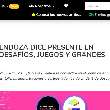
lus
Nosotros
New!
Conocé los nuevos arribos
Envíos gr
presente en MENDOTAKU 2025 con desafíos, juegos y grandes descuentos
ENDOZA DICE PRESENTE EN
DESAFÍOS, JUEGOS Y GRANDES
DOTAKU 2025, la Nave Creativa se convertirá en el punto de encu
s, talleres, demostraciones y sorteos, además de un 25% de descu
.