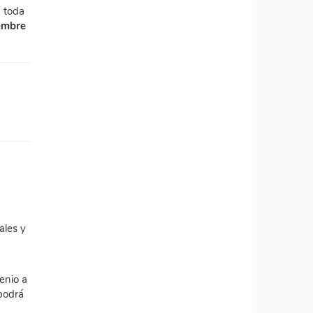
n toda
embre
ales y
enio a
 podrá