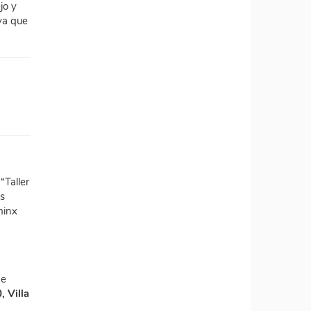
jo y
ya que
“Taller
as
minx
de
, Villa