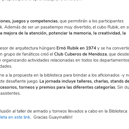
ciones, juegos y competencias
, que permitirán a los participantes
ik. Además de ser un pasatiempo muy divertido, el cubo Rubik, en s
 mejora de la atención, potenciar la memoria, la creatividad, la
ofesor de arquitectura húngaro
Ernö Rubik en 1974
y se ha converti
 grupo de fanáticos creó el
Club Cuberos de Mendoza
, que desde 
 organizando actividades relacionadas en todos los departamentos
edades.
 a la propuesta en la biblioteca para brindar a los aficionados -y n
ste desafiante juego.
La jornada incluye talleres, charlas, stands d
ccesorios, torneos y premios para las diferentes categorías
. Sin d
asistentes.
ión al taller de armado y torneos llevados a cabo en la Biblioteca
eta en este link
. Gracias Guaymallén!