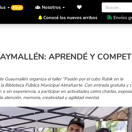
lus
Nosotros
New!
Conocé los nuevos arribos
Envíos gr
endé y Competí en el Mes de la Niñez
UAYMALLÉN: APRENDÉ Y COMPET
de Guaymallén organiza el taller “Pasión por el cubo Rubik en la
 la Biblioteca Pública Municipal Almafuerte. Con entrada gratuita y 
n o sin experiencia, a participar en actividades como charlas, exposi
a atención, memoria, creatividad y agilidad mental.