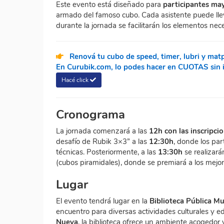
Este evento está diseñado para
participantes ma
armado del famoso cubo. Cada asistente puede llev
durante la jornada se facilitarán los elementos nec
Renová tu cubo de speed, timer, lubri y mat
En Curubik.com, lo podes hacer en CUOTAS sin in
Hacé click
Cronograma
La jornada comenzará a las
12h con las inscripci
desafío de Rubik 3×3” a las
12:30h
, donde los pa
técnicas. Posteriormente, a las
13:30h
se realizará
(cubos piramidales), donde se premiará a los mejor
Lugar
El evento tendrá lugar en la
Biblioteca Pública M
encuentro para diversas actividades culturales y
Nueva
, la biblioteca ofrece un ambiente acogedor y