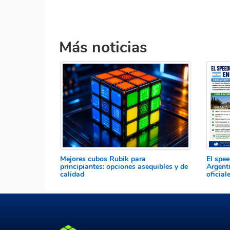
Más noticias
Mejores cubos Rubik para
El spe
principiantes: opciones asequibles y de
Argent
calidad
oficia