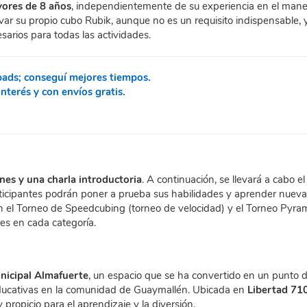
yores de 8 años
, independientemente de su experiencia en el mane
ar su propio cubo Rubik, aunque no es un requisito indispensable, 
esarios para todas las actividades.
pads; conseguí mejores tiempos.
terés y con envíos gratis.
ones y una charla introductoria
. A continuación, se llevará a cabo el 
rticipantes podrán poner a prueba sus habilidades y aprender nuev
n el Torneo de Speedcubing (torneo de velocidad) y el Torneo Pyra
es en cada categoría.
unicipal Almafuerte
, un espacio que se ha convertido en un punto 
 educativas en la comunidad de Guaymallén. Ubicada en
Libertad 710
 propicio para el aprendizaje y la diversión.