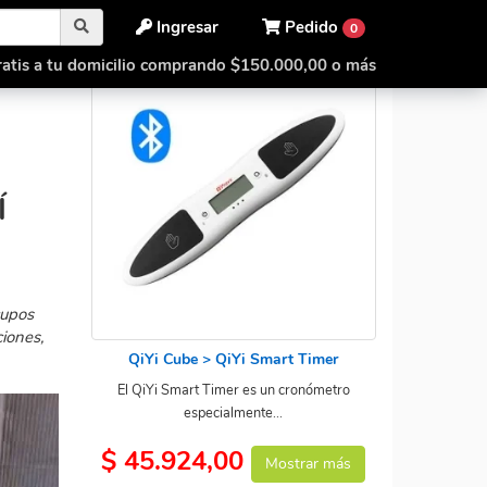
Ingresar
Pedido
0
atis a tu domicilio comprando $150.000,00 o más
Í
cupos
ciones,
QiYi Cube > QiYi Smart Timer
El QiYi Smart Timer es un cronómetro
especialmente...
$ 45.924,00
Mostrar más