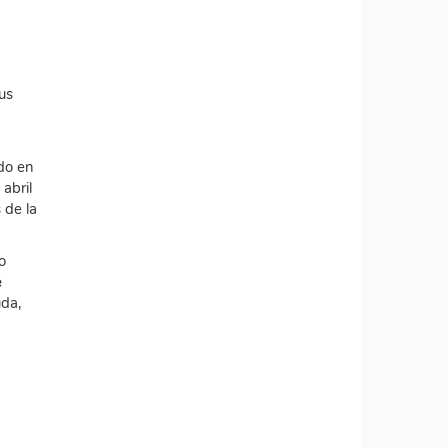
us
do en
abril
 de la
o
e
uda,