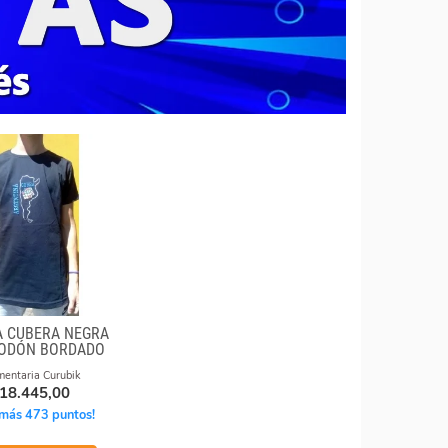
 CUBERA NEGRA
GODÓN BORDADO
ENTINA CUBEA"
mentaria Curubik
18.445,00
más 473 puntos!