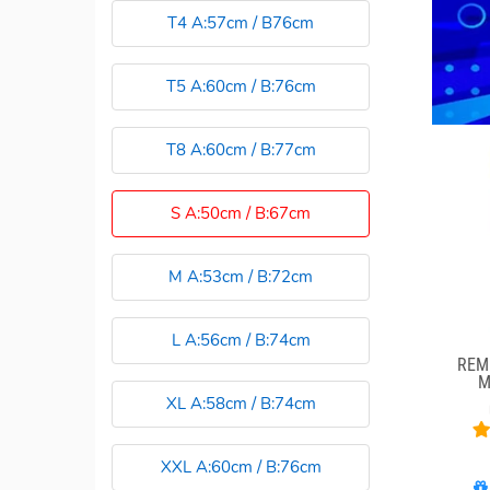
T4 A:57cm / B76cm
T5 A:60cm / B:76cm
T8 A:60cm / B:77cm
S A:50cm / B:67cm
M A:53cm / B:72cm
L A:56cm / B:74cm
REM
M
N
XL A:58cm / B:74cm
XXL A:60cm / B:76cm