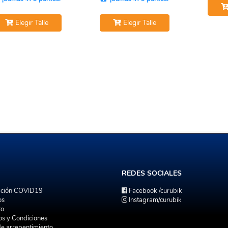
Elegir Talle
Elegir Talle
REDES
SOCIALES
ación COVID19
Facebook
/curubik
os
Instagram
/curubik
to
os y Condiciones
de arrepentimiento