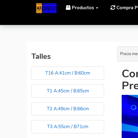
Productos
Compra P
Inicio
Comprar Indumentaria Cubera Talle s Al Mejor 
Precio me
Talles
Com
T16 A:41cm / B:60cm
Pre
T1 A:45cm / B:65cm
T2 A:49cm / B:66cm
T3 A:55cm / B71cm