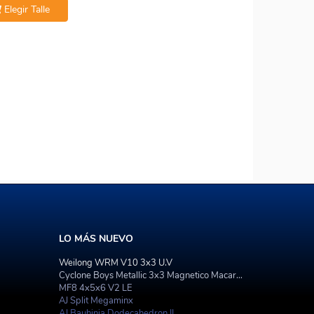
Elegir Talle
LO MÁS NUEVO
Weilong WRM V10 3x3 U.V
Cyclone Boys Metallic 3x3 Magnetico Macaron
MF8 4x5x6 V2 LE
AJ Split Megaminx
AJ Bauhinia Dodecahedron II