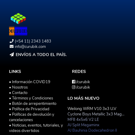
(+54 11) 2343 1483
info@curubik.com
ENVÍOS A TODO EL PAÍS.
LINKS
REDES
• Información COVID19
/curubik
• Nosotros
/curubik
• Contacto
• Términos y Condiciones
LO MÁS NUEVO
• Botón de arrepentimiento
Weilong WRM V10 3x3 U.V
• Política de Privacidad
Cyclone Boys Metallic 3x3 Magnetico Macaron
• Políticas de devolución y
MF8 4x5x6 V2 LE
cancelaciones
AJ Split Megaminx
• Noticias, eventos, tutoriales, y
AJ Bauhinia Dodecahedron II
videos divertidos