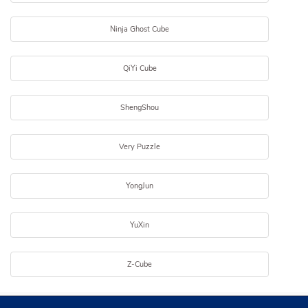
Ninja Ghost Cube
QiYi Cube
ShengShou
Very Puzzle
YongJun
YuXin
Z-Cube