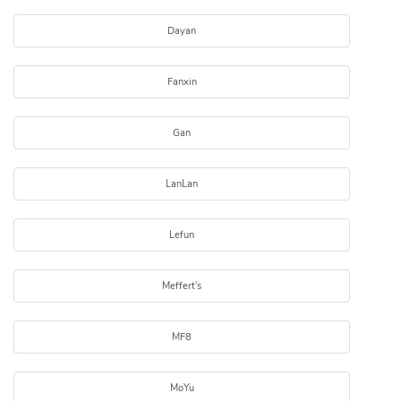
Dayan
Fanxin
Gan
LanLan
Lefun
Meffert's
MF8
MoYu